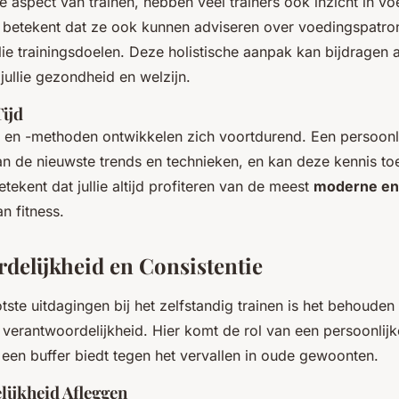
e aspect van trainen, hebben veel trainers ook inzicht in v
 betekent dat ze ook kunnen adviseren over voedingspatro
ullie trainingsdoelen. Deze holistische aanpak kan bijdragen
jullie gezondheid en welzijn.
Tijd
 en -methoden ontwikkelen zich voortdurend. Een persoonlijk
n de nieuwste trends en technieken, en kan deze kennis toep
betekent dat jullie altijd profiteren van de meest
moderne en 
n fitness.
delijkheid en Consistentie
ste uitdagingen bij het zelfstandig trainen is het behouden
verantwoordelijkheid. Hier komt de rol van een persoonlijk
 een buffer biedt tegen het vervallen in oude gewoonten.
ijkheid Afleggen