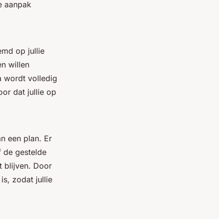
ke aanpak
md op jullie
en willen
 wordt volledig
r dat jullie op
an een plan. Er
f de gestelde
t blijven. Door
, zodat jullie