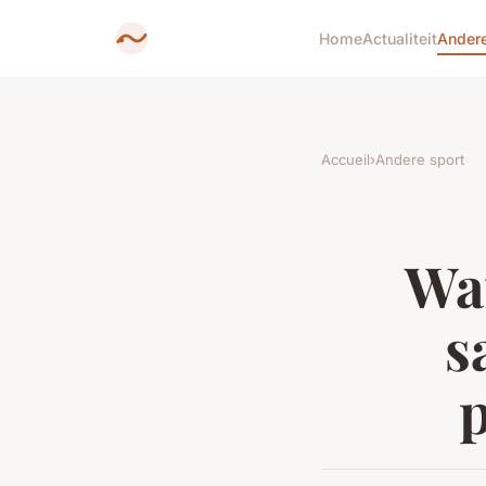
Home
Actualiteit
Andere
Accueil
›
Andere sport
Wat
s
p