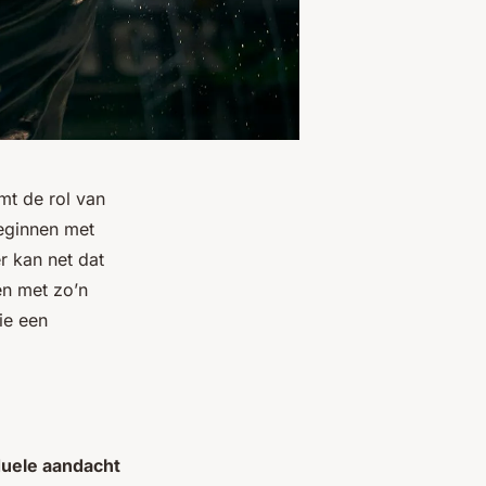
mt de rol van
beginnen met
er kan net dat
en met zo’n
ie een
duele aandacht