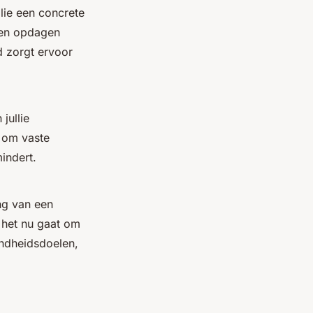
lie een concrete
omen opdagen
id zorgt ervoor
jullie
r om vaste
indert.
ing van een
f het nu gaat om
ondheidsdoelen,