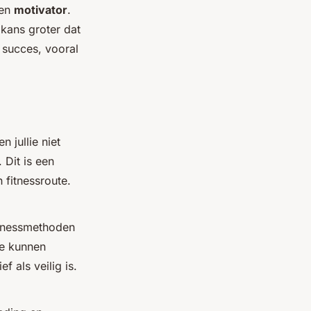
een
motivator
.
 kans groter dat
t succes, vooral
 jullie niet
. Dit is een
 fitnessroute.
fitnessmethoden
ie kunnen
 als veilig is.