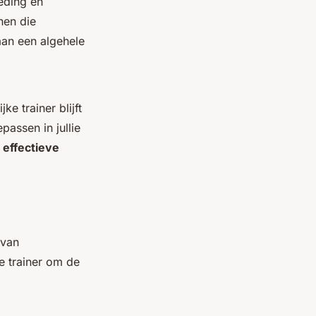
oeding en
nen die
 aan een algehele
e trainer blijft
assen in jullie
effectieve
 van
e trainer om de