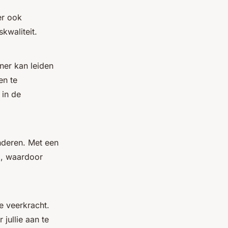
er ook
kwaliteit.
ner kan leiden
en te
 in de
nderen. Met een
ng, waardoor
e veerkracht.
jullie aan te