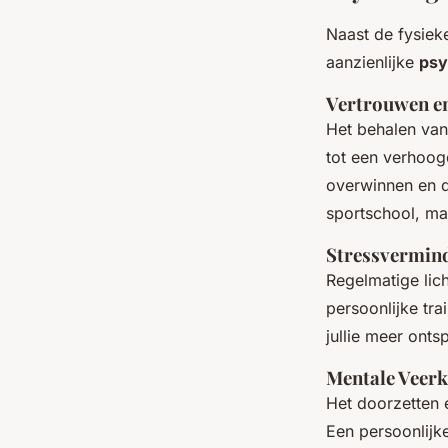
Naast de fysiek
aanzienlijke
psy
Vertrouwen e
Het behalen van
tot een verhoogd
overwinnen en do
sportschool, maa
Stressvermin
Regelmatige li
persoonlijke trai
jullie meer ont
Mentale Veerk
Het doorzetten 
Een persoonlijke