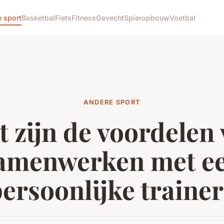
 sport
Basketbal
Fiets
Fitness
Gevecht
Spieropbouw
Voetbal
ANDERE SPORT
 zijn de voordelen
amenwerken met e
ersoonlijke traine