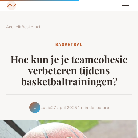
Accueil
›
Basketbal
BASKETBAL
Hoe kun je je teamcohesie
verbeteren tijdens
basketbaltrainingen?
Lucie
27 april 2025
4 min de lecture
L